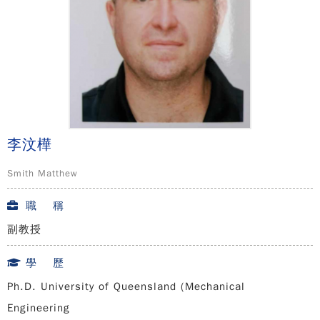
李汶樺
Smith Matthew
職 稱
副教授
學 歷
Ph.D. University of Queensland (Mechanical
Engineering