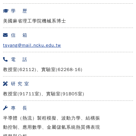
學 歷
美國麻省理工學院機械系博士
信 箱
tsyang@mail.ncku.edu.tw
電 話
教授室(62112)、實驗室(62268-16)
研 究 室
教授室(91711室)、實驗室(91B05室)
專 長
半導體（熱流）製程模擬、波動力學、結構振
動控制、應用數學、金屬儲氫系統熱質傳表現