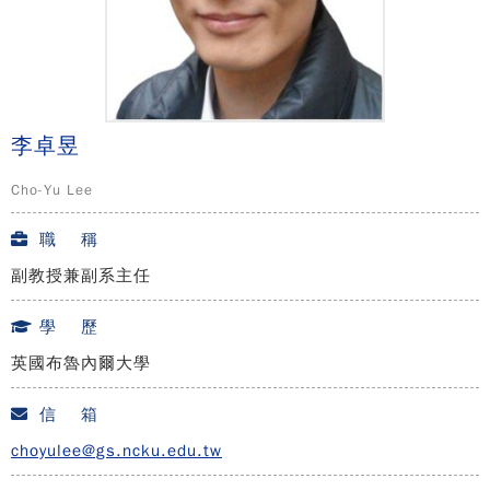
李卓昱
Cho-Yu Lee
職 稱
副教授兼副系主任
學 歷
英國布魯內爾大學
信 箱
choyulee@gs.ncku.edu.tw