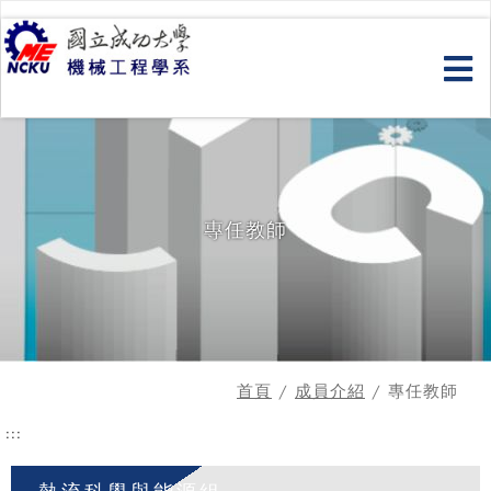
跳
到
主
要
內
容
專任教師
首頁
/
成員介紹
/ 專任教師
:::