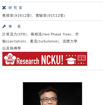
研 究 室
教授室(91612室)、實驗室(91C12室)
專 長
計算流力(CFD)、兩相流(two-Phase flow)、空
蝕(cavitation)、紊流(turbulence)、流體力學
以及熱傳學