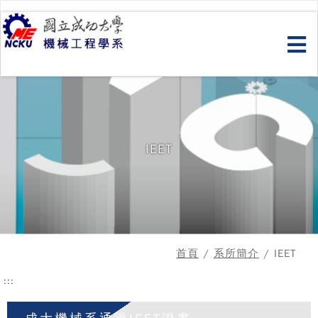
跳
到
主
要
內
容
IEET
首頁
/
系所簡介
/ IEET
:::