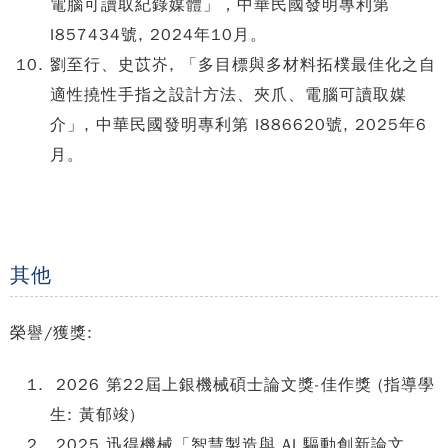
電腦可讀取紀錄媒體」，中華民國發明專利第
I857434號, 2024年10月。
劉至行、史苡岕, 「多目標與多材料拓樸最佳化之自
適性撓性手指之設計方法、夾爪、電腦可讀取媒
介」, 中華民國發明專利第 I886620號, 2025年6
月。
其他
榮譽/獲獎:
2026 第22屆上銀機械碩士論文獎-佳作獎 (指導學
生: 黃郁竣)
2025 迅得機械「智慧製造與 AI 驅動創新論文