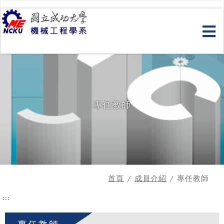
跳
到
主
要
內
容
專任教師
首頁
/
成員介紹
/ 專任教師
:::