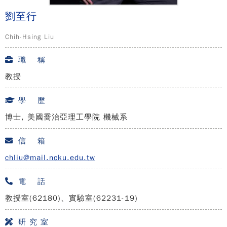
劉至行
Chih-Hsing Liu
職 稱
教授
學 歷
博士, 美國喬治亞理工學院 機械系
信 箱
chliu@mail.ncku.edu.tw
電 話
教授室(62180)、實驗室(62231-19)
研 究 室