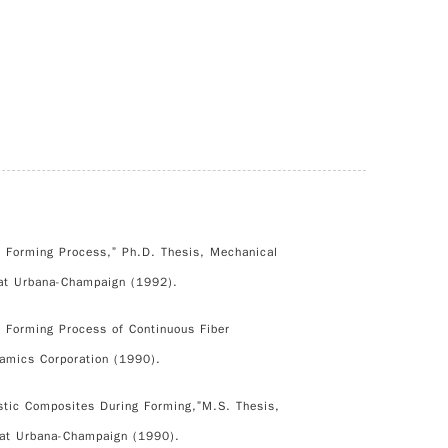
gm Forming Process,” Ph.D. Thesis, Mechanical
s at Urbana-Champaign (1992).
m Forming Process of Continuous Fiber
amics Corporation (1990).
stic Composites During Forming,”M.S. Thesis,
s at Urbana-Champaign (1990).