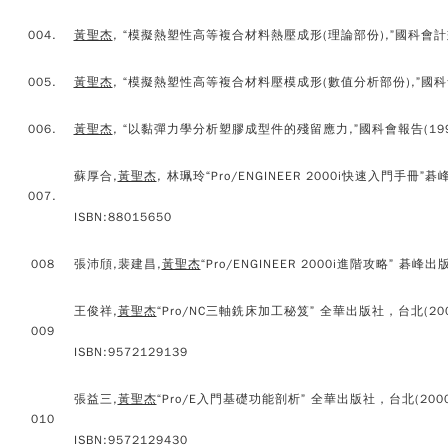
004.
黃聖杰
, “模擬熱塑性高等複合材料熱壓成形(理論部份),”國科會計劃
005.
黃聖杰
, “模擬熱塑性高等複合材料壓模成形(數值分析部份),”國科會
006.
黃聖杰
, “以黏彈力學分析塑膠成型件的殘留應力,”國科會報告(199
蘇厚合,
黃聖杰
, 林珮玲“Pro/ENGINEER 2000i快速入門手冊”碁
007.
ISBN:88015650
008
張沛頎,裴建昌,
黃聖杰
“Pro/ENGINEER 2000i進階攻略” 碁峰出
王俊祥,
黃聖杰
“Pro/NC三軸銑床加工秘笈” 全華出版社，台北(200
009
ISBN:9572129139
張益三,
黃聖杰
“Pro/E入門基礎功能剖析” 全華出版社，台北(2000
010
ISBN:9572129430