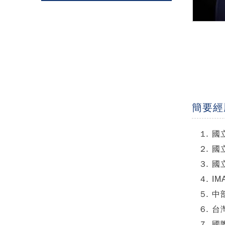
簡要經
國
國
國
IM
中
台
國