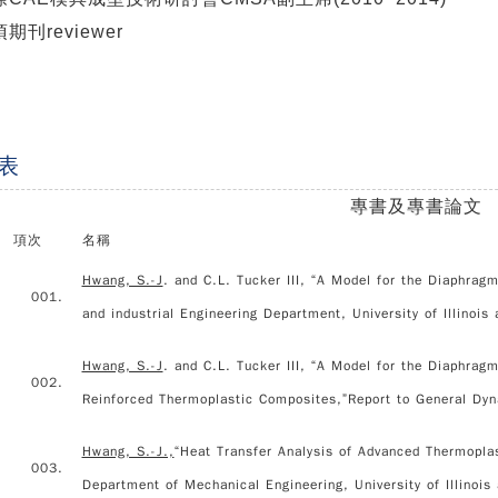
期刊reviewer
表
專書及專書論文
項次
名稱
Hwang, S.-J
. and C.L. Tucker III, “A Model for the Diaphra
001.
and industrial Engineering Department, University of Illinoi
Hwang, S.-J
. and C.L. Tucker III, “A Model for the Diaphrag
002.
Reinforced Thermoplastic Composites,”Report to General Dyn
Hwang, S.-J.,
“Heat Transfer Analysis of Advanced Thermopla
003.
Department of Mechanical Engineering, University of Illinoi