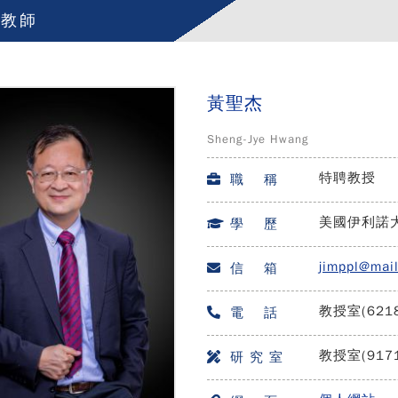
任教師
黃聖杰
Sheng-Jye Hwang
特聘教授
職 稱
美國伊利諾
學 歷
jimppl@mai
信 箱
教授室(6218
電 話
教授室(917
研 究 室