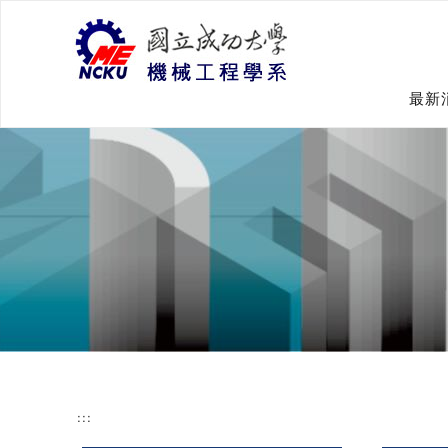
跳
到
主
要
內
最新
容
:::