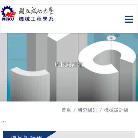
跳
到
主
要
內
容
機械設計組
首頁
/
研究組別
/ 機械設計組
:::