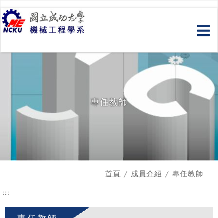
跳
到
主
要
內
容
專任教師
首頁
/
成員介紹
/ 專任教師
:::