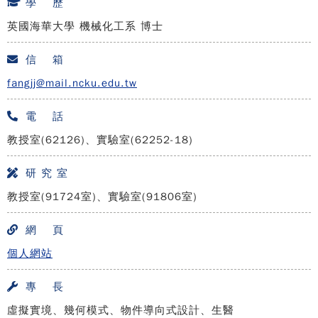
學 歷
英國海華大學 機械化工系 博士
信 箱
fangjj@mail.ncku.edu.tw
電 話
教授室(62126)、實驗室(62252-18)
研 究 室
教授室(91724室)、實驗室(91806室)
網 頁
個人網站
專 長
虛擬實境、幾何模式、物件導向式設計、生醫