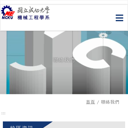
跳
到
主
要
內
容
聯絡我們
首頁
/ 聯絡我們
:::