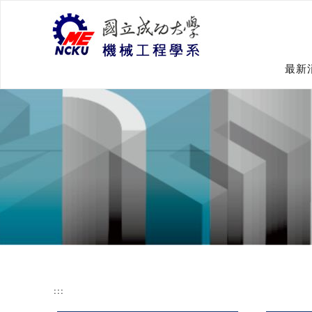
跳
到
主
要
內
最新
容
:::