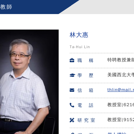
任教師
林大惠
Ta-Hui Lin
特聘教授兼
職 稱
美國西北大
學 歷
thlin@mail.
信 箱
教授室(621
電 話
教授室(9152
研 究 室