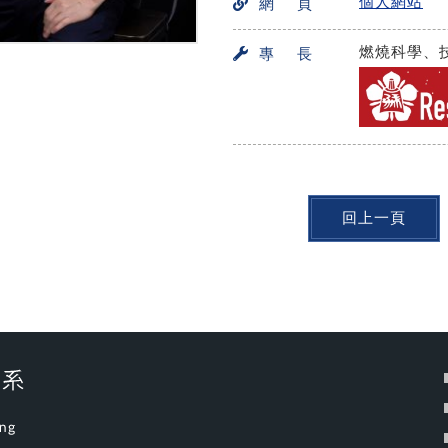
個人網站
網 頁
燃燒科學、
專 長
回上一頁