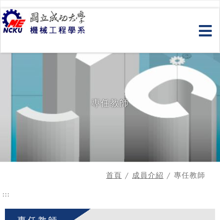
跳
到
主
要
內
容
專任教師
首頁
/
成員介紹
/ 專任教師
:::