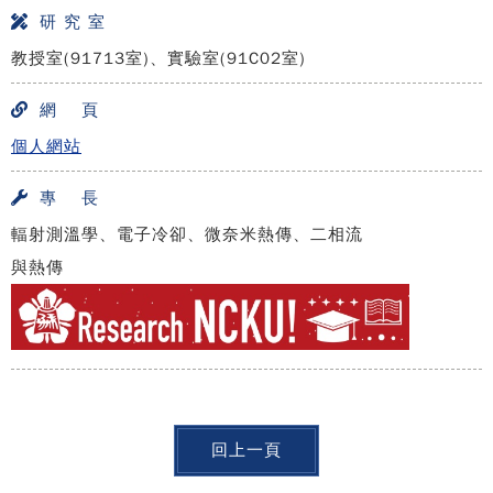
研 究 室
教授室(91713室)、實驗室(91C02室)
網 頁
個人網站
專 長
輻射測溫學、電子冷卻、微奈米熱傳、二相流
與熱傳
回上一頁