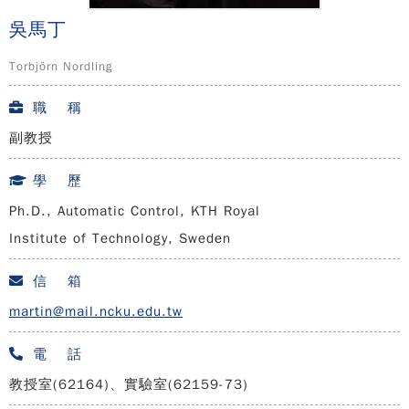
吳馬丁
Torbjörn Nordling
職 稱
副教授
學 歷
Ph.D., Automatic Control, KTH Royal
Institute of Technology, Sweden
信 箱
martin@mail.ncku.edu.tw
電 話
教授室(62164)、實驗室(62159-73)