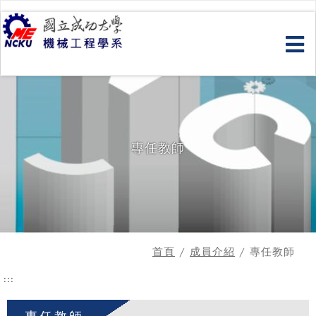
跳
到
主
要
內
容
專任教師
首頁
/
成員介紹
/ 專任教師
:::