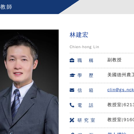
任教師
林建宏
Chien-hong Lin
副教授
職 稱
美國德州農
學 歷
clin@gs.nc
信 箱
教授室(621
電 話
教授室(916
研 究 室