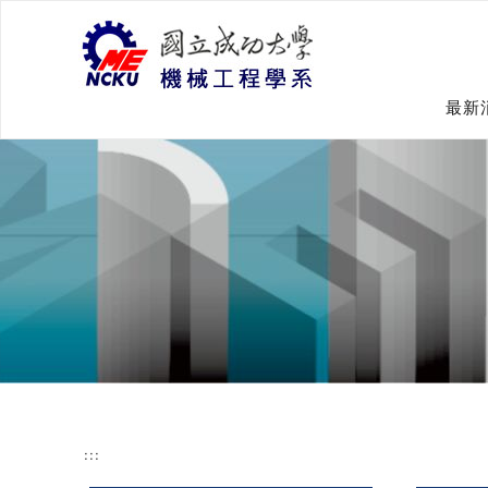
跳
到
主
要
內
最新
容
:::