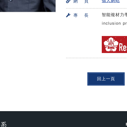
個人網站
網 頁
智能複材力學
專 長
inclusion p
回上一頁