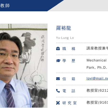
任教師
羅裕龍
Yu-Lung Lo
講座教授兼
職 稱
Mechanical 
學 歷
Park, Ph.D.
loyl@mail.n
信 箱
教授室(6212
電 話
教授室(916
研 究 室