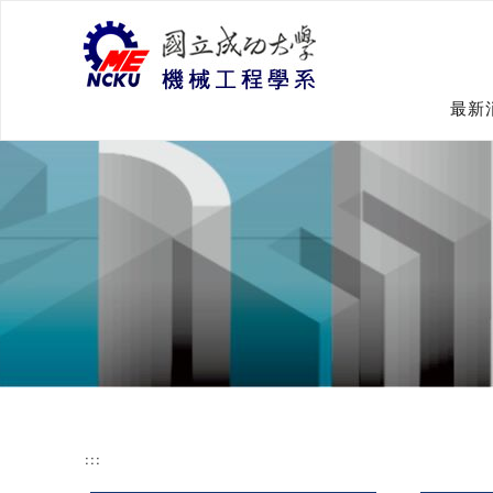
跳
到
主
要
內
最新
容
:::