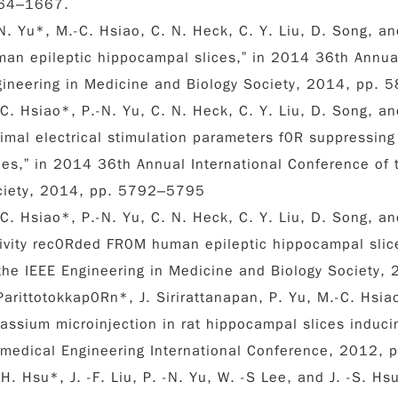
64–1667.
N. Yu
*, M.-C. Hsiao, C. N. Heck, C. Y. Liu, D. Song, an
an epileptic hippocampal slices,” in 2014 36th Annual
gineering in Medicine and Biology Society, 2014, pp.
-C. Hsiao*,
P.-N. Yu
, C. N. Heck, C. Y. Liu, D. Song, a
imal electrical stimulation parameters f0R suppressing
ces,” in 2014 36th Annual International Conference of 
ciety, 2014, pp. 5792–5795
-C. Hsiao*,
P.-N. Yu
, C. N. Heck, C. Y. Liu, D. Song, an
ivity rec0Rded FR0M human epileptic hippocampal slic
the IEEE Engineering in Medicine and Biology Society
Parittotokkap0Rn*, J. Sirirattanapan,
P. Yu
, M.-C. Hsia
assium microinjection in rat hippocampal slices inducin
medical Engineering International Conference, 2012,
-H. Hsu*, J. -F. Liu,
P. -N. Yu
, W. -S Lee, and J. -S. H