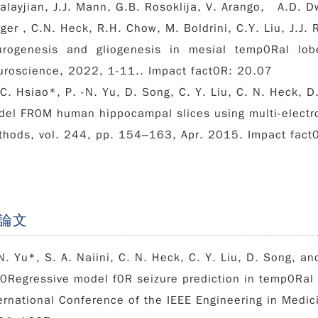
alayjian, J.J. Mann, G.B. Rosoklija, V. Arango, A.D. 
ger , C.N. Heck, R.H. Chow, M. Boldrini, C.Y. Liu, J.J
urogenesis and gliogenesis in mesial temp0Ral lo
uroscience, 2022, 1-11.. Impact fact0R: 20.07
 C. Hsiao*,
P. -N. Yu
, D. Song, C. Y. Liu, C. N. Heck, D.
el FR0M human hippocampal slices using multi-electro
thods, vol. 244, pp. 154–163, Apr. 2015. Impact fact
論文
N. Yu
*, S. A. Naiini, C. N. Heck, C. Y. Liu, D. Song, an
0Regressive model f0R seizure prediction in temp0Ral 
ernational Conference of the IEEE Engineering in Medi