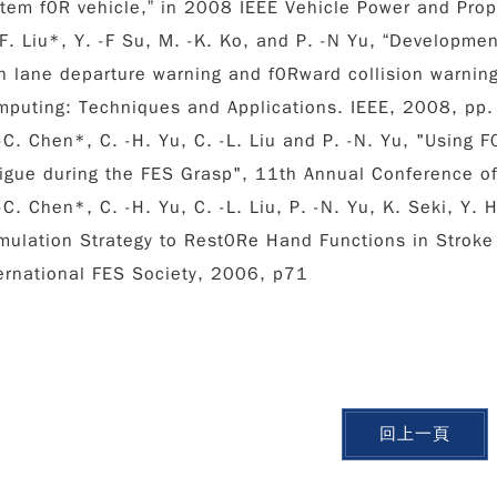
tem f0R vehicle,” in 2008 IEEE Vehicle Power and Pro
-F. Liu*, Y. -F Su, M. -K. Ko, and
P. -N Yu
, “Developmen
h lane departure warning and f0Rward collision warning
mputing: Techniques and Applications. IEEE, 2008, pp
-C. Chen*, C. -H. Yu, C. -L. Liu and
P. -N. Yu
, "Using 
igue during the FES Grasp", 11th Annual Conference of
-C. Chen*, C. -H. Yu, C. -L. Liu,
P. -N. Yu
, K. Seki, Y. 
mulation Strategy to Rest0Re Hand Functions in Stroke
ernational FES Society, 2006, p71
回上一頁