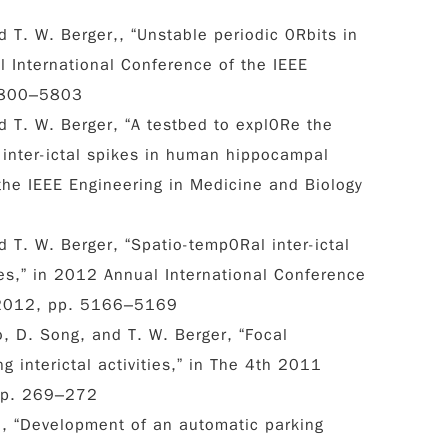
d T. W. Berger,, “Unstable periodic 0Rbits in
 International Conference of the IEEE
 5800–5803
nd T. W. Berger, “A testbed to expl0Re the
 inter-ictal spikes in human hippocampal
the IEEE Engineering in Medicine and Biology
d T. W. Berger, “Spatio-temp0Ral inter-ictal
es,” in 2012 Annual International Conference
, 2012, pp. 5166–5169
o, D. Song, and T. W. Berger, “Focal
g interictal activities,” in The 4th 2011
 pp. 269–272
su, “Development of an automatic parking