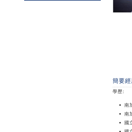
簡要經
學歷:
南
南
國
國