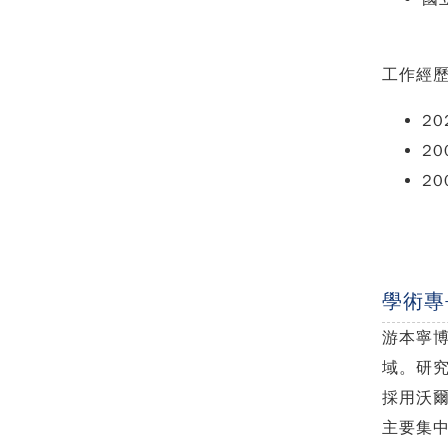
工作經歷
2
2
20
學術專
游本寧
域。研
採用
沃
主要集