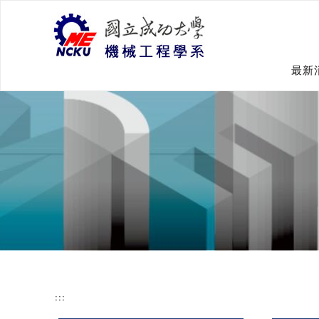
跳
到
主
要
內
最新
容
:::