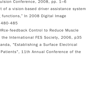
pulsion Conference, 2008, pp. 1–6
t of a vision-based driver assistance system
 functions,” In 2008 Digital Image
. 480-485
F0Rce-feedback Control to Reduce Muscle
 the International FES Society, 2006, p35
Handa, "Establishing a Surface Electrical
 Patients", 11th Annual Conference of the