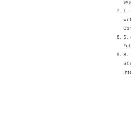
sys
J. 
wit
Co
S. 
Fat
S. 
Sti
Int