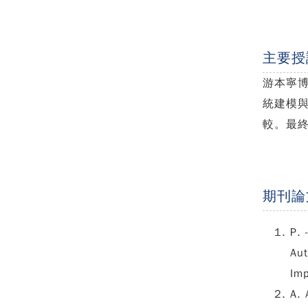
主要授
游本寧
統建模
較。最
期刊論
P. 
Aut
Imp
A. 