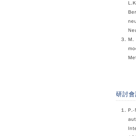
L.K
Ber
ne
Ne
M.
mod
Me
研討會
P.-
aut
Int