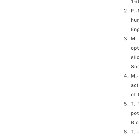
16
P.-
hum
En
M.
opt
sli
So
M.
act
of 
T. 
pot
Bio
T. 