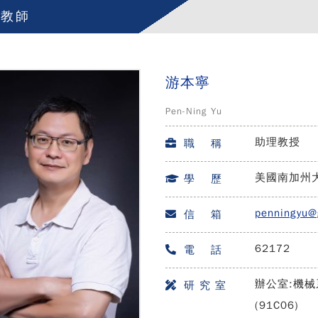
任教師
游本寧
Pen-Ning Yu
助理教授
職 稱
美國南加州大
學 歷
penningyu@
信 箱
62172
電 話
辦公室:機械系
研 究 室
(91C06)