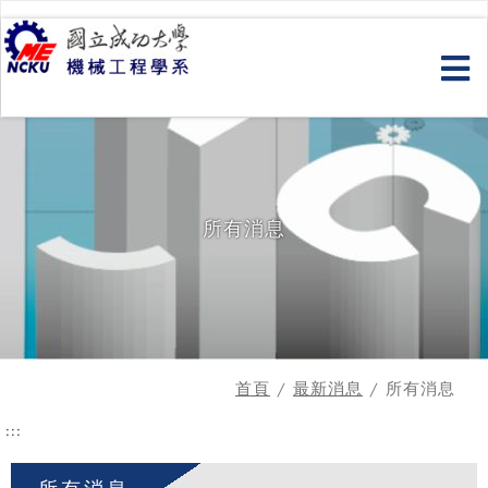
跳
到
主
要
內
容
所有消息
首頁
/
最新消息
/ 所有消息
:::