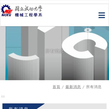
跳
到
主
要
內
容
所有消息
首頁
/
最新消息
/ 所有消息
:::