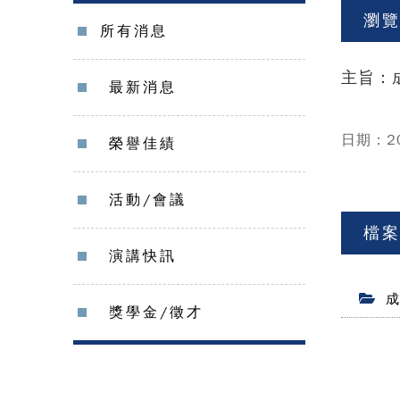
瀏
所有消息
主旨：
最新消息
日期：20
榮譽佳績
活動/會議
檔
演講快訊
成
獎學金/徵才