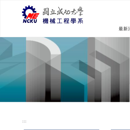
跳
到
主
要
內
最新
容
:::