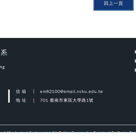
回上一頁
信 箱
em62100@email.ncku.edu.tw
地 址
701 臺南市東區大學路1號
t of Mechanical Engineering All Rights Reserved. Designed By
DeviseTop