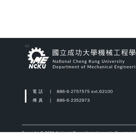
:::
電 話
886-6-2757575 ext.62100
傳 真
886-6-2352973
Copyright © 2021 National Cheng Kung University Departmen