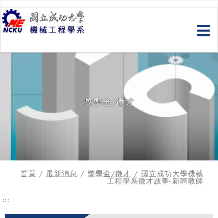
跳
到
主
要
內
容
獎學金/徵才
首頁
/
最新消息
/
獎學金/徵才
/ 國立成功大學機械
工程學系徵才啟事-新聘教師
:::