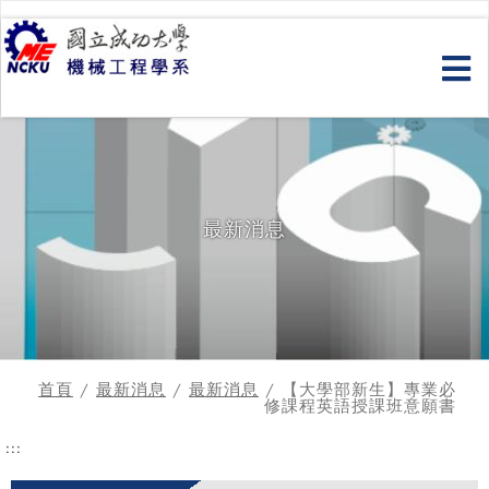
跳
到
主
要
內
容
最新消息
首頁
/
最新消息
/
最新消息
/ 【大學部新生】專業必
修課程英語授課班意願書
:::