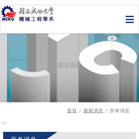
跳
到
主
要
內
容
所有消息
首頁
/
最新消息
/ 所有消息
:::