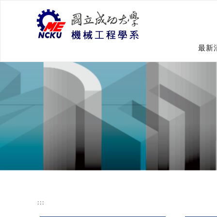
跳
到
主
要
內
最新
容
:::