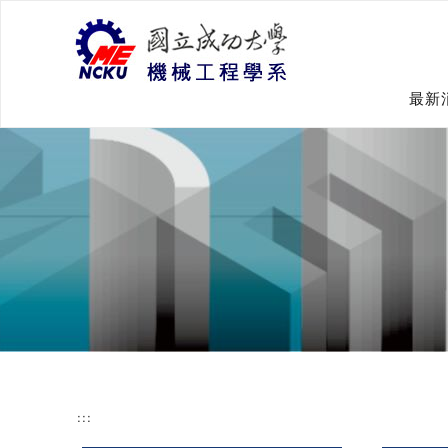
跳
到
主
要
內
最新
容
:::