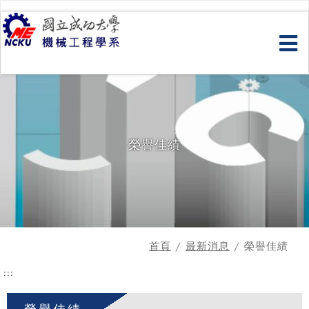
跳
到
主
要
內
容
榮譽佳績
首頁
/
最新消息
/ 榮譽佳績
:::