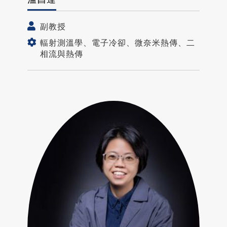
副教授
輻射測溫學、電子冷卻、微奈米熱傳、二
相流與熱傳