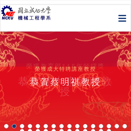
跳
到
主
要
內
容
榮獲教育部115年師鐸獎
榮獲成大特聘講座教授
恭賀林大惠特聘教
恭賀蔡明祺教授
授