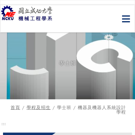
跳
到
主
要
內
容
學士班
首頁
/
學程及招生
/ 學士班 / 機器及機器人系統設計
學程
:::